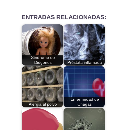
ENTRADAS RELACIONADAS:
Síndrome de
Diógenes
Próstata inflamada
Enfermedad de
Alergia al polvo
Chagas