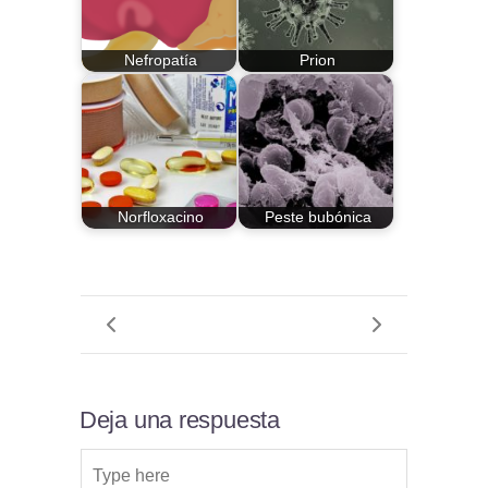
Nefropatía
Prion
Norfloxacino
Peste bubónica
Deja una respuesta