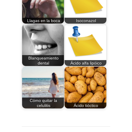
Llagas en la boca
Isoconazol
Blanqueamiento
dental
Ácido alfa lipóico
Cómo quitar la
celulitis
Ácido tióctico