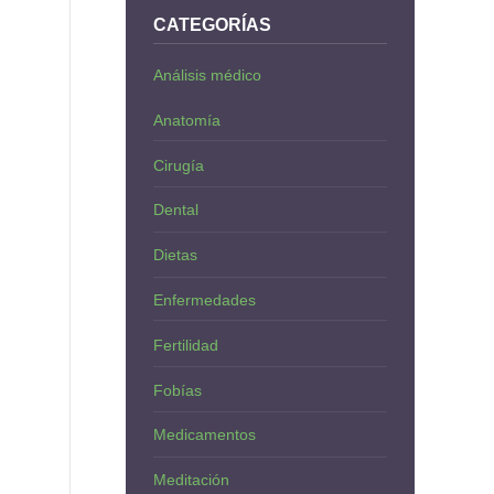
CATEGORÍAS
Análisis médico
Anatomía
Cirugía
Dental
Dietas
Enfermedades
Fertilidad
Fobías
Medicamentos
Meditación