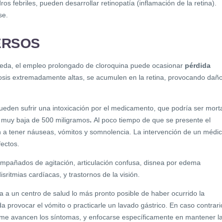
dros febriles, pueden desarrollar retinopatía (inflamación de la retina).
se.
ERSOS
da, el empleo prolongado de cloroquina puede ocasionar
pérdida
osis extremadamente altas, se acumulen en la retina, provocando dañ
eden sufrir una intoxicación por el medicamento, que podría ser mort
 muy baja de 500 miligramos
.
Al poco tiempo de que se presente el
 a tener náuseas, vómitos y somnolencia. La intervención de un médi
fectos.
mpañados de agitación, articulación confusa, disnea por edema
sritmias cardíacas, y trastornos de la visión.
a a un centro de salud lo más pronto posible de haber ocurrido la
da provocar el vómito o practicarle un lavado gástrico. En caso contrari
rme avancen los síntomas, y enfocarse específicamente en mantener l