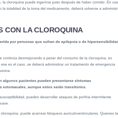
, la cloroquina puede ingerirse justo después de haber comido. En ca
o la totalidad de la toma del medicamento, deberá volverse a administr
S CON LA CLOROQUINA
erida por personas que sufran de epilepsia o de hipersensibilida
nte continúa desmejorando a pesar del consumo de la cloroquina, es
Si ese es el caso, se deberá administrar un tratamiento de emergencia
uinina.
n algunos pacientes pueden presentarse síntomas
s estomacales, aunque estos serán transitorios.
usceptibilidad, pueden desarrollar ataques de porfiria intermitente
grave.
cloroquina, puede acarrear bloqueos auriculoventriculares. Quienes la