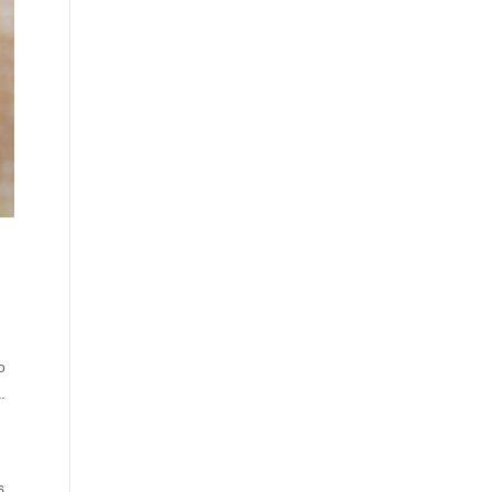
o
.
s.