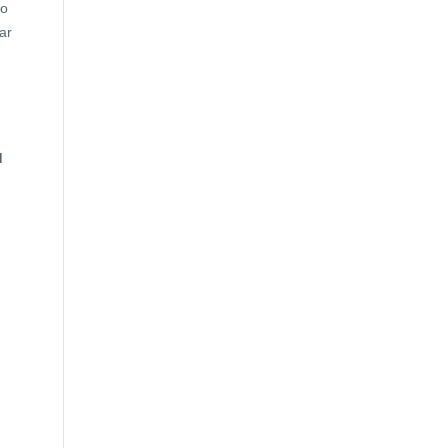
so
ar
d