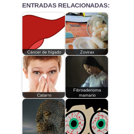
ENTRADAS RELACIONADAS:
Cáncer de hígado
Zovirax
Fibroadenoma
Catarro
mamario