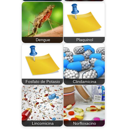
Dengue
Plaquinol
Fosfato de Potasio
Clindamicina
Lincomicina
Norfloxacino