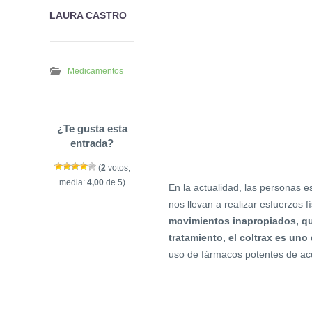
LAURA CASTRO
Medicamentos
¿Te gusta esta
entrada?
(
2
votos,
media:
4,00
de 5)
En la actualidad, las personas e
nos llevan a realizar esfuerzos
movimiento
s
inapropiado
s, q
tratamiento,
el c
oltrax es un
uso de fármacos potentes de acc