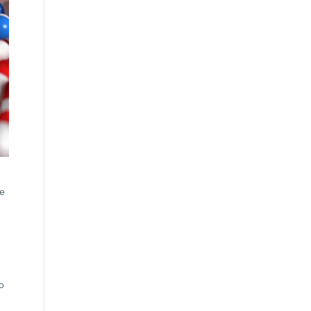
ue
.
o