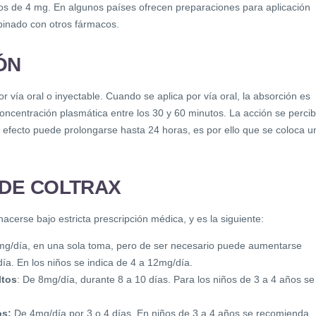
os de 4 mg. En algunos países ofrecen preparaciones para aplicación
ombinado con otros fármacos.
ÓN
r vía oral o inyectable. Cuando se aplica por vía oral, la absorción es
oncentración plasmática entre los 30 y 60 minutos. La acción se perci
el efecto puede prolongarse hasta 24 horas, es por ello que se coloca u
DE COLTRAX
hacerse bajo estricta prescripción médica, y es la siguiente:
g/día, en una sola toma, pero de ser necesario puede aumentarse
a. En los niños se indica de 4 a 12mg/día.
ltos
: De 8mg/día, durante 8 a 10 días. Para los niños de 3 a 4 años se
os:
De 4mg/día por 3 o 4 días. En niños de 3 a 4 años se recomienda