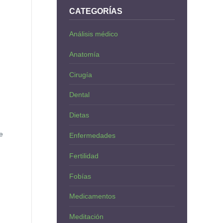
CATEGORÍAS
Análisis médico
Anatomía
Cirugía
Dental
Dietas
e
Enfermedades
Fertilidad
Fobías
Medicamentos
Meditación