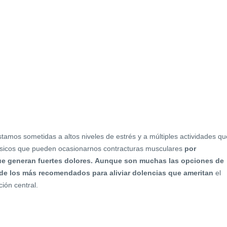
stamos sometidas a altos niveles de estrés y a múltiples actividades qu
 físicos que pueden ocasionarnos contracturas musculares
por
ue
genera
n
fuertes dolores.
Aunque son muchas las opciones de
o de los más recomendados para
aliviar dolencias que ameritan
el
ión central.