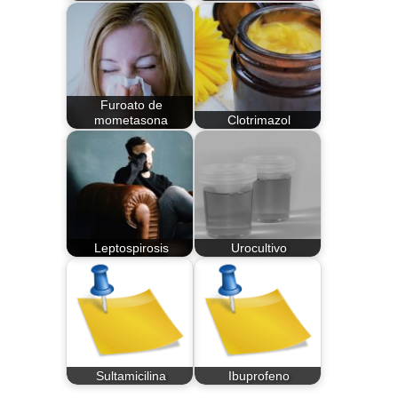
Furoato de
mometasona
Clotrimazol
Leptospirosis
Urocultivo
Sultamicilina
Ibuprofeno