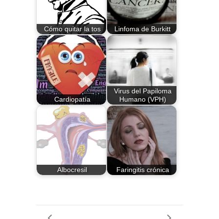
Cómo quitar la tos
Linfoma de Burkitt
Virus del Papiloma
Cardiopatía
Humano (VPH)
Albocresil
Faringitis crónica