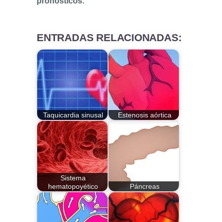
pronósticos.
ENTRADAS RELACIONADAS:
Taquicardia sinusal
Estenosis aórtica
Sistema
hematopoyético
Páncreas