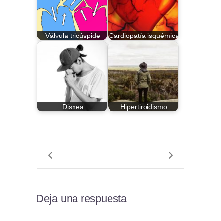
Válvula tricúspide
Cardiopatía isquémica
Disnea
Hipertiroidismo
Deja una respuesta