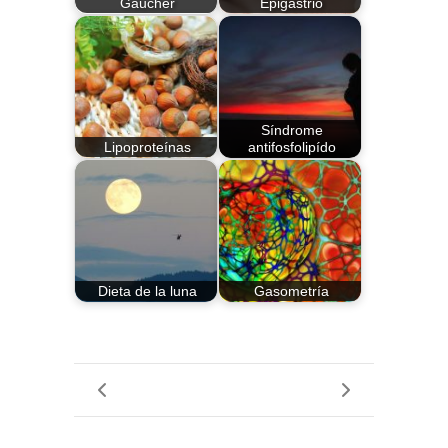
Gaucher
Epigastrio
Síndrome
Lipoproteínas
antifosfolipído
Dieta de la luna
Gasometría