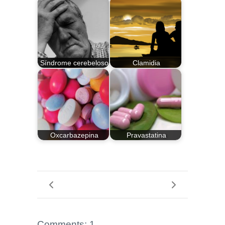
Síndrome cerebeloso
Clamidia
Oxcarbazepina
Pravastatina
Comments: 1