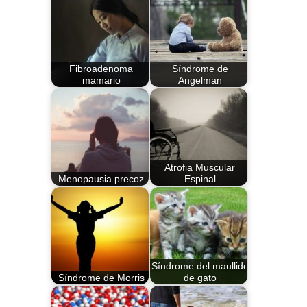
Fibroadenoma
Síndrome de
mamario
Angelman
Atrofia Muscular
Menopausia precoz
Espinal
Síndrome del maullido
Síndrome de Morris
de gato