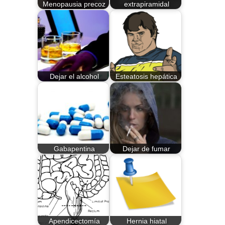
Menopausia precoz
extrapiramidal
Dejar el alcohol
Esteatosis hepática
Gabapentina
Dejar de fumar
Apendicectomía
Hernia hiatal