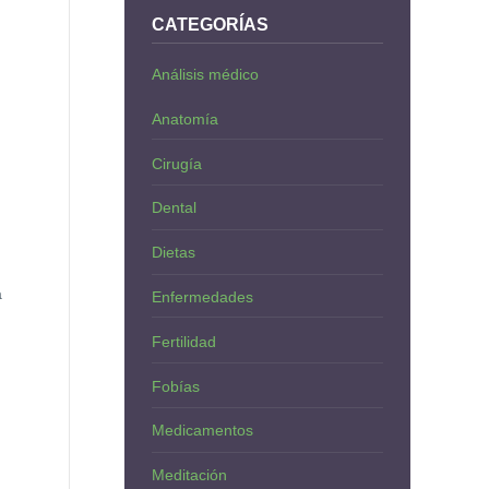
CATEGORÍAS
Análisis médico
Anatomía
Cirugía
Dental
Dietas
a
Enfermedades
Fertilidad
Fobías
Medicamentos
Meditación