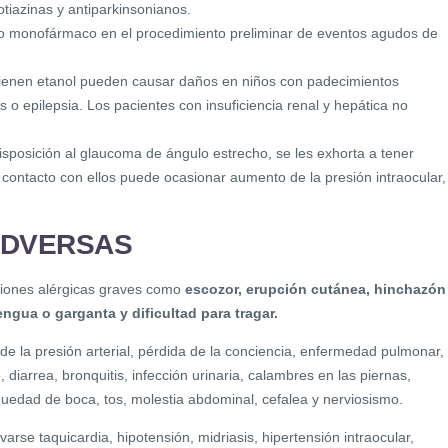
notiazinas y antiparkinsonianos.
o monofármaco en el procedimiento preliminar de eventos agudos de
ienen etanol pueden causar daños en niños con padecimientos
s o epilepsia. Los pacientes con insuficiencia renal y hepática no
sposición al glaucoma de ángulo estrecho, se les exhorta a tener
 contacto con ellos puede ocasionar aumento de la presión intraocular,
ADVERSAS
ciones alérgicas graves como
escozor, erupción cutánea, hinchazón
engua o garganta y dificultad para tragar.
e la presión arterial, pérdida de la conciencia, enfermedad pulmonar,
 diarrea, bronquitis, infección urinaria, calambres en las piernas,
uedad de boca, tos, molestia abdominal, cefalea y nerviosismo.
rse taquicardia, hipotensión, midriasis, hipertensión intraocular,