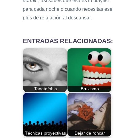
dormir
”, así sabes que esa es tu playlist
para cada noche o cuando necesitas ese
plus de relajación al descansar.
ENTRADAS RELACIONADAS:
Tanatofobia
Bruxismo
Técnicas proyectivas
Dejar de roncar