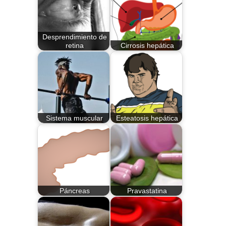
Desprendimiento de
retina
Cirrosis hepática
Sistema muscular
Esteatosis hepática
Páncreas
Pravastatina