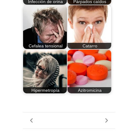
Infección de orina
Párpados caídos
Cefalea tensional
Catarro
Hipermetropía
Azitromicina