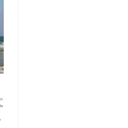
r.
de
e