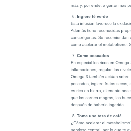
más y, por ende, a ganar más p
Ingiere té verde
Esta infusión favorece la oxidac
Además tiene reconocidas propied
cancerígenas. Se recomiendan ent
cómo acelerar el metabolismo. S
Come pescados
En especial los ricos en Omega 3
inflamaciones, regulan los nive
Omega 3 también actúan sobre la 
pescados, ingiere frutos secos,
es rico en hierro, elemento neces
que las carnes magras, los huev
después de haberlo ingerido.
Toma una taza de café
¿Cómo acelerar el metabolismo?
nervioso central, por lo que te 