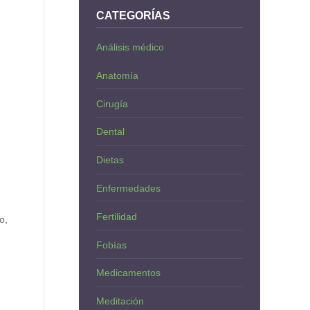
CATEGORÍAS
Análisis médico
Anatomía
Cirugía
Dental
Dietas
Enfermedades
Fertilidad
o,
Fobías
Medicamentos
Meditación