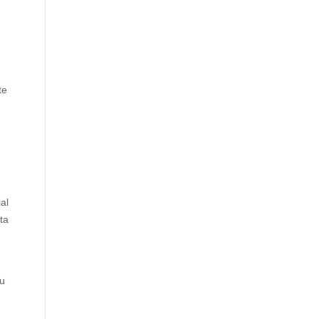
te
al
ta
tu