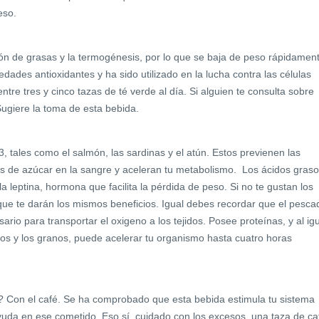
eso.
ión de grasas y la termogénesis, por lo que se baja de peso rápidamen
ades antioxidantes y ha sido utilizado en la lucha contra las células
re tres y cinco tazas de té verde al día. Si alguien te consulta sobre
ugiere la toma de esta bebida.
, tales como el salmón, las sardinas y el atún. Estos previenen las
les de azúcar en la sangre y aceleran tu metabolismo. Los ácidos gras
leptina, hormona que facilita la pérdida de peso. Si no te gustan los
 que te darán los mismos beneficios. Igual debes recordar que el pesca
ario para transportar el oxigeno a los tejidos. Posee proteínas, y al ig
os y los granos, puede acelerar tu organismo hasta cuatro horas
 Con el café. Se ha comprobado que esta bebida estimula tu sistema
ayuda en ese cometido. Eso sí, cuidado con los excesos, una taza de ca